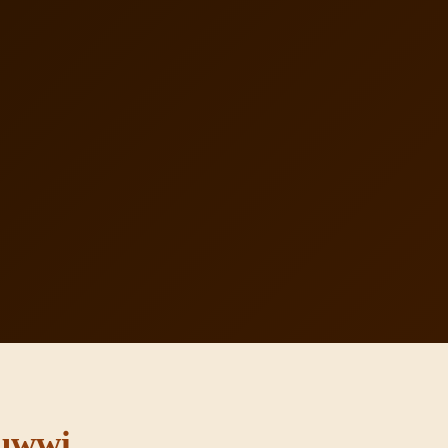
kuwwi