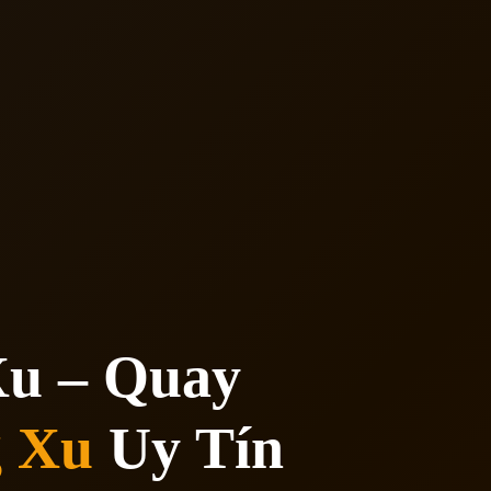
u – Quay
g Xu
Uy Tín