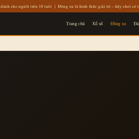
dành cho người trên 18 tuổi | Đồng xu là hình thức giải trí – hãy chơi có 
Trang chủ
Xổ số
Đồng xu
Đá