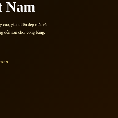
t Nam
ng cao, giao diện đẹp mắt và
g đến sân chơi công bằng,
tức thì