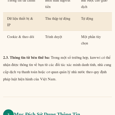
Thông tin tài chính
Biểu mẫu nạp/rút
Bắt buộc cho giao
tiền
dịch
Dữ liệu thiết bị &
Thu thập tự động
Tự động
IP
Cookie & theo dõi
Trình duyệt
Một phần tùy
chọn
2.3. Thông tin từ bên thứ ba:
Trong một số trường hợp, kuwwi có thể
nhận được thông tin về bạn từ các đối tác xác minh danh tính, nhà cung
cấp dịch vụ thanh toán hoặc cơ quan quản lý nhà nước theo quy định
pháp luật hiện hành của Việt Nam.
Mục Đích Sử Dụng Thông Tin
3