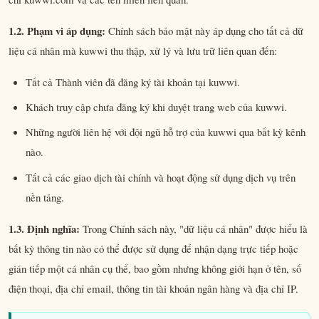
1.2. Phạm vi áp dụng:
Chính sách bảo mật này áp dụng cho tất cả dữ
liệu cá nhân mà kuwwi thu thập, xử lý và lưu trữ liên quan đến:
Tất cả Thành viên đã đăng ký tài khoản tại kuwwi.
Khách truy cập chưa đăng ký khi duyệt trang web của kuwwi.
Những người liên hệ với đội ngũ hỗ trợ của kuwwi qua bất kỳ kênh
nào.
Tất cả các giao dịch tài chính và hoạt động sử dụng dịch vụ trên
nền tảng.
1.3. Định nghĩa:
Trong Chính sách này, "dữ liệu cá nhân" được hiểu là
bất kỳ thông tin nào có thể được sử dụng để nhận dạng trực tiếp hoặc
gián tiếp một cá nhân cụ thể, bao gồm nhưng không giới hạn ở tên, số
điện thoại, địa chỉ email, thông tin tài khoản ngân hàng và địa chỉ IP.