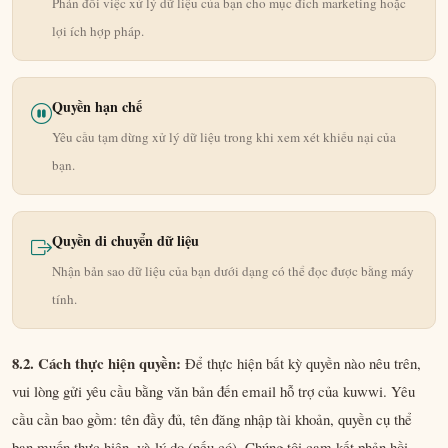
Phản đối việc xử lý dữ liệu của bạn cho mục đích marketing hoặc
lợi ích hợp pháp.
Quyền hạn chế
Yêu cầu tạm dừng xử lý dữ liệu trong khi xem xét khiếu nại của
bạn.
Quyền di chuyển dữ liệu
Nhận bản sao dữ liệu của bạn dưới dạng có thể đọc được bằng máy
tính.
8.2. Cách thực hiện quyền:
Để thực hiện bất kỳ quyền nào nêu trên,
vui lòng gửi yêu cầu bằng văn bản đến email hỗ trợ của kuwwi. Yêu
cầu cần bao gồm: tên đầy đủ, tên đăng nhập tài khoản, quyền cụ thể
bạn muốn thực hiện, và lý do (nếu có). Chúng tôi cam kết phản hồi