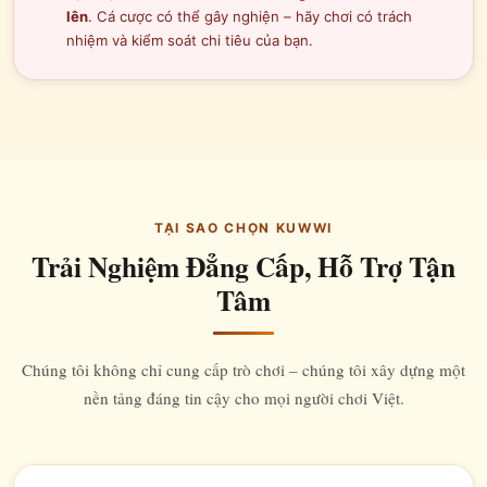
lên
. Cá cược có thể gây nghiện – hãy chơi có trách
nhiệm và kiểm soát chi tiêu của bạn.
TẠI SAO CHỌN KUWWI
Trải Nghiệm Đẳng Cấp, Hỗ Trợ Tận
Tâm
Chúng tôi không chỉ cung cấp trò chơi – chúng tôi xây dựng một
nền tảng đáng tin cậy cho mọi người chơi Việt.