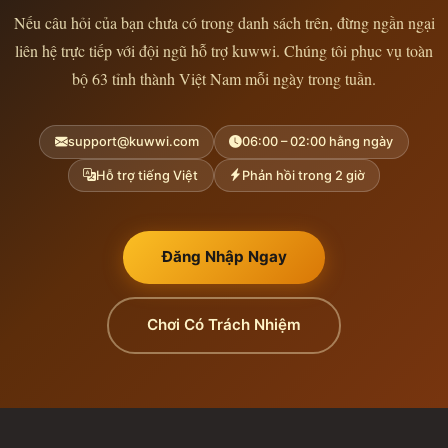
Nếu câu hỏi của bạn chưa có trong danh sách trên, đừng ngần ngại
liên hệ trực tiếp với đội ngũ hỗ trợ kuwwi. Chúng tôi phục vụ toàn
bộ 63 tỉnh thành Việt Nam mỗi ngày trong tuần.
support@kuwwi.com
06:00 – 02:00 hằng ngày
Hỗ trợ tiếng Việt
Phản hồi trong 2 giờ
Đăng Nhập Ngay
Chơi Có Trách Nhiệm