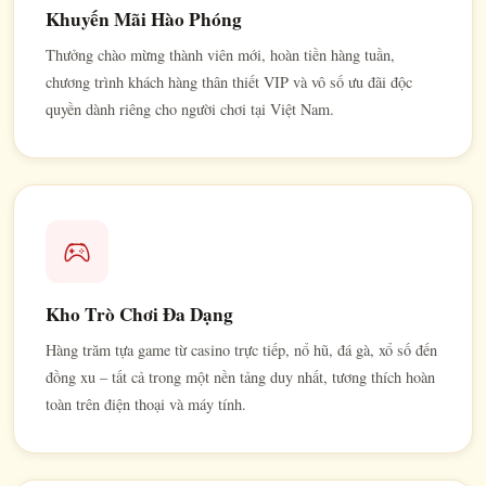
Khuyến Mãi Hào Phóng
Thưởng chào mừng thành viên mới, hoàn tiền hàng tuần,
chương trình khách hàng thân thiết VIP và vô số ưu đãi độc
quyền dành riêng cho người chơi tại Việt Nam.
Kho Trò Chơi Đa Dạng
Hàng trăm tựa game từ casino trực tiếp, nổ hũ, đá gà, xổ số đến
đồng xu – tất cả trong một nền tảng duy nhất, tương thích hoàn
toàn trên điện thoại và máy tính.